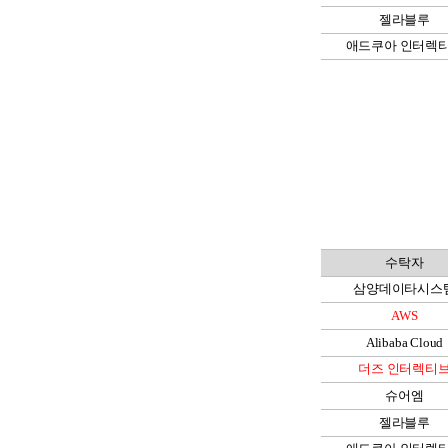
젤라블루
애드쿠아 인터렉
수탁자
삼양데이타시스
AWS
Alibaba Cloud
더즈 인터렉티
슈어엠
젤라블루