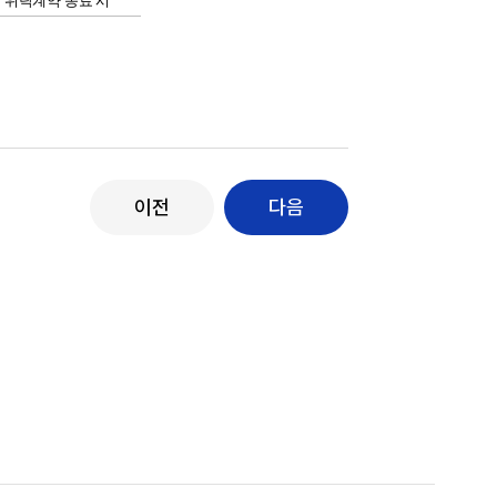
위탁계약 종료 시
이전
다음
상쾌환 쇼핑하러
갈래?