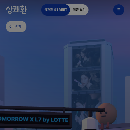
상쾌환 STREET
제품 보기
나가기